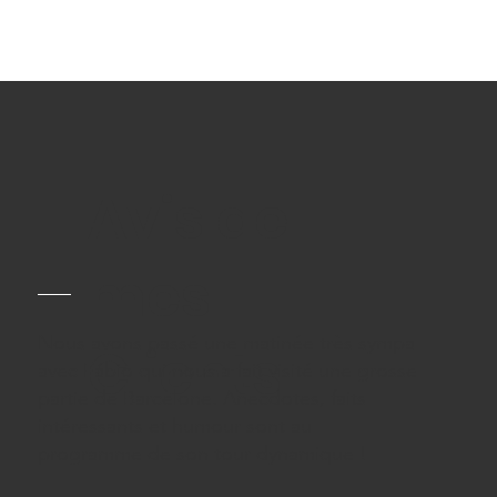
Avis de
mes
Nous avons passé une matinée très sympa
Clients
avec Fábio qui nous a fait visité une grosse
partie de Barcelone. Anecdotes, faits
intéressants et humour sont au
programme de son tour dynamique !