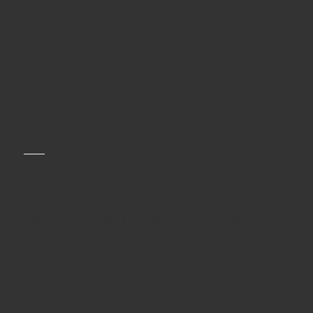
quim
Portugal
La visita por Barcelona con Fabio fue a una
verdadera joya. Recorrimos los puntos
más icónicos de la ciudad y nos hizo una
remebranza de toda su historia en un
poco más de 3 horas.