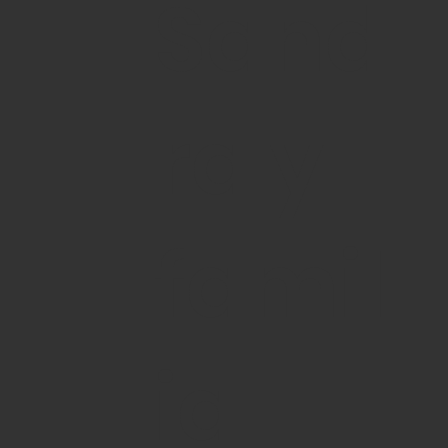
Sand
ra y
famil
ia