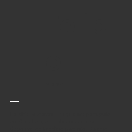
Felip
e
Belgique
Foi dificil encontrar um guia em português
em Barcelona, e o Fábio mostrou-se
disponível de imediato para nós. Durante