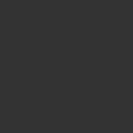
3h recorremos os principais pontos da
cidade com ele !
Paul
a
e Joa