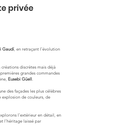
te privée
i Gaudí
, en retraçant l’évolution
 créations discrètes mais déjà
es premières grandes commandes
cène,
Eusebi Güell
.
’une des façades les plus célèbres
e explosion de couleurs, de
plorons l’extérieur en détail, en
t l’héritage laissé par