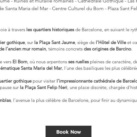
aume - Ruines et muraille romaines - Cathédrale Gothique - Las
de Santa Maria del Mar - Centre Culturel du Born - Plaza Sant Feli
loie à travers
les quartiers historiques
de Barcelone, en suivant le ryth
tier gothique
, sur
la Plaça Sant Jaume
, siège de
l’Hôtel de Ville
et cœ
 de l’ancien mur romain
, témoins concrets
des origines de Barcino
.
e vers
El Born
, où nous arpentons
ses ruelles
pleines de caractère, 
lématique Santa Maria del Mar
, l’une des basiliques les plus célébrée
uartier gothique
pour visiter
l’impressionnante cathédrale de Barcel
 pause sur
la Plaça Sant Felip Neri
, une place discrète, chargée d’his
mblas
, l’avenue la plus célèbre de Barcelone, pour finir au dynamiq
Book Now