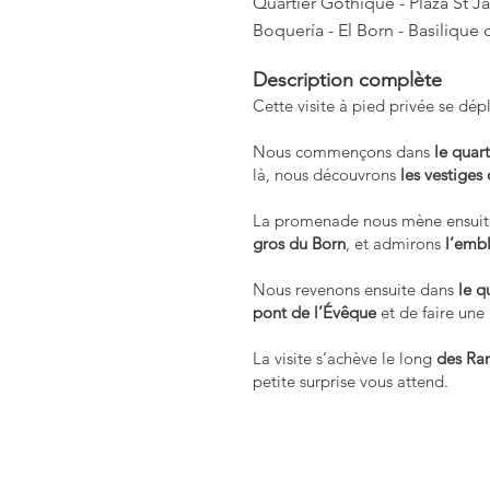
Quartier Gothique - Plaza St J
Boquería - El Born - Basilique 
Description complète
Cette visite à pied privée se dép
Nous commençons dans
le quar
là, nous découvrons
les vestiges
La promenade nous mène ensuit
gros du Born
, et admirons
l’emb
Nous revenons ensuite dans
le q
pont de l’Évêque
et de faire une
La visite s’achève le long
des Ra
petite surprise vous attend.