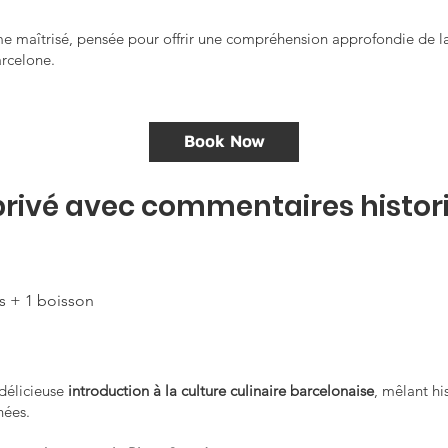
e maîtrisé, pensée pour offrir une compréhension approfondie de la v
arcelone.
Book Now
privé avec commentaires histor
as + 1 boisson
.
 délicieuse
introduction à la culture culinaire barcelonaise
, mêlant hi
nées.