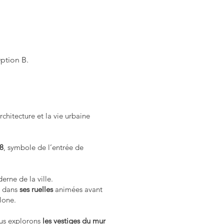
Option B.
chitecture et la vie urbaine
88
, symbole de l’entrée de
derne de la ville.
t dans
ses ruelles
animées avant
lone.
Nous explorons
les vestiges du mur