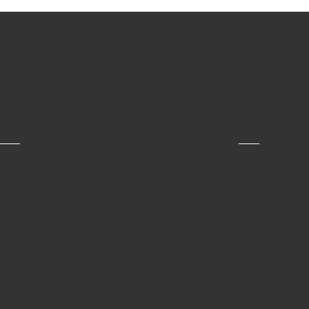
mes Clients
Foi dificil encontrar um guia em
La visita po
português em Barcelona, e o Fábio
una verdader
mostrou-se disponível de imediato
puntos más i
para nós. Durante 3h recorremos os
nos hizo un
principais pontos da cidade com ele !
historia en 