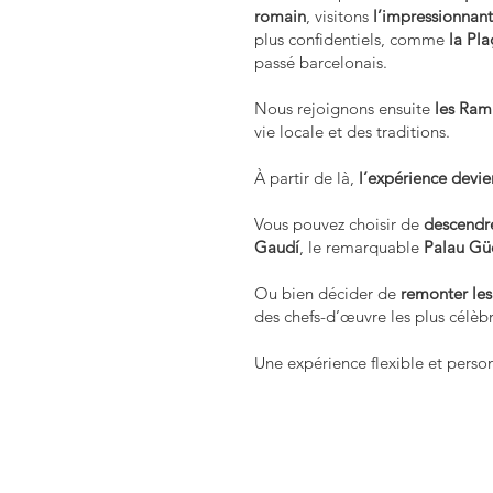
romain
, visitons
l’impressionnan
plus confidentiels, comme
la Pla
passé barcelonais.
Nous rejoignons ensuite
les Ram
vie locale et des traditions.
À partir de là,
l’expérience devie
Vous pouvez choisir de
descendr
Gaudí
, le remarquable
Palau Gü
Ou bien décider de
remonter le
des chefs-d’œuvre les plus célèb
Une expérience flexible et perso