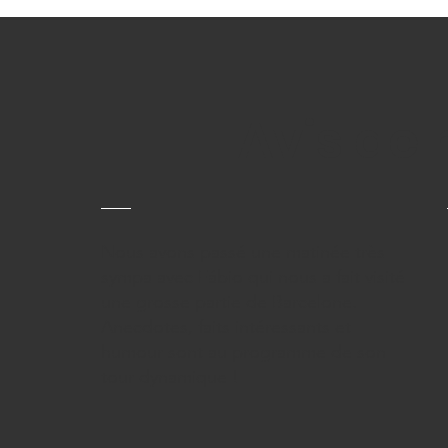
Avis de 
Nous avons passé une matinée très
sympa avec Fábio qui nous a fait visité
une grosse partie de Barcelone.
Anecdotes, faits intéressants et
humour sont au programme de son
tour dynamique !