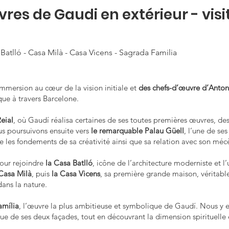
vres de Gaudi en extérieur - visi
a Batlló - Casa Milà - Casa Vicens - Sagrada Familia
immersion au cœur de la vision initiale et
des chefs-d’œuvre d’Anton
que à travers Barcelone.
Reial
, où Gaudí réalisa certaines de ses toutes premières œuvres, des
ous poursuivons ensuite vers
le remarquable Palau Güell
, l’une de s
e les fondements de sa créativité ainsi que sa relation avec son mé
our rejoindre
la Casa Batlló
, icône de l’architecture moderniste et l
 Casa Milà
, puis
la Casa Vicens
, sa première grande maison, véritabl
dans la nature.
amília
, l’œuvre la plus ambitieuse et symbolique de Gaudí. Nous y ex
ue de ses deux façades, tout en découvrant la dimension spirituelle e