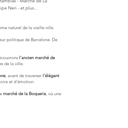
 Ramblas - Marché de La
pe Neri - et plus...
me naturel de la vieille ville.
ur politique de Barcelone. De
découvrons
l’ancien
marché de
s de la ville.
one
, avant de traverser
l’élégant
toire et d’émotion.
ue
marché de la Boqueria
, où une