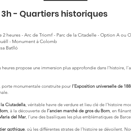
e 3h - Quartiers historiques
 2 heures - Arc de Triomf - Parc de la Citadelle - Option A ou 
u Guëll - Monument à Colomb
sa Batlló
is heures propose une immersion plus approfondie dans l’histoire, l’ar
, porte monumentale construite pour
l’Exposition universelle de 18
nale.
 la Ciutadella
, véritable havre de verdure et lieu clé de l’histoire mo
Born
, à la découverte de
l’ancien marché de gros du Born
, en flânan
Maria del Mar
, l’une des basiliques les plus emblématiques de Barce
tier gothique
, où les différentes strates de l’histoire se dévoilent. 