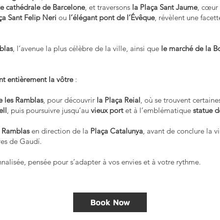
te cathédrale de Barcelone
, et traversons
la Plaça Sant Jaume
, cœur 
ça Sant Felip Neri
ou
l’élégant pont de l’Évêque
, révèlent une facet
blas
, l’avenue la plus célèbre de la ville, ainsi que
le marché de la B
nt entièrement la vôtre
:
e les Ramblas
, pour découvrir
la Plaça Reial
, où se trouvent certain
ell
, puis poursuivre jusqu’au
vieux port
et à l’emblématique
statue 
s Ramblas
en direction de la
Plaça Catalunya
, avant de conclure la v
res de Gaudí.
nnalisée, pensée pour s’adapter à vos envies et à votre rythme.
Book Now