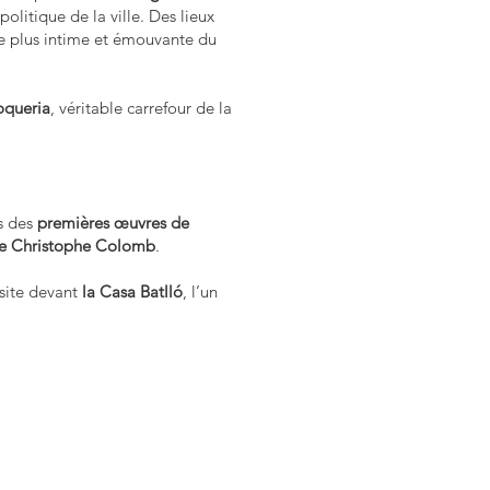
politique de la ville. Des lieux
te plus intime et émouvante du
oqueria
, véritable carrefour de la
es des
premières œuvres de
de Christophe Colomb
.
isite devant
la Casa Batlló
, l’un