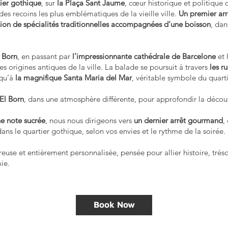
tier gothique
, sur
la Plaça Sant Jaume
, cœur historique et politique d
 des recoins les plus emblématiques de la vieille ville.
Un premier arr
tion de spécialités traditionnelles accompagnées d’une boisson
, dan
 Born
, en passant par
l’impressionnante cathédrale de Barcelone
et 
es origines antiques de la ville. La balade se poursuit à travers
les r
squ’à
la magnifique Santa Maria del Mar
, véritable symbole du quarti
 El Born
, dans une atmosphère différente, pour approfondir la découv
e note sucrée
, nous nous dirigeons vers
un dernier arrêt gourmand
,
ans le quartier gothique, selon vos envies et le rythme de la soirée.
se et entièrement personnalisée, pensée pour allier histoire, trésor
ie.
Book Now